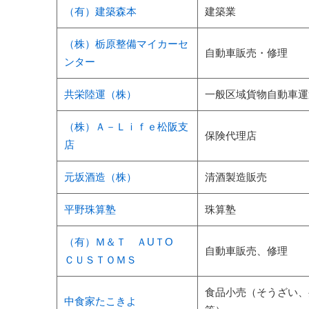
（有）建築森本
建築業
（株）栃原整備マイカーセ
自動車販売・修理
ンター
共栄陸運（株）
一般区域貨物自動車運
（株）Ａ－Ｌｉｆｅ松阪支
保険代理店
店
元坂酒造（株）
清酒製造販売
平野珠算塾
珠算塾
（有）Ｍ＆Ｔ ＡUＴO
自動車販売、修理
ＣＵＳＴＯＭＳ
食品小売（そうざい、
中食家たこきよ