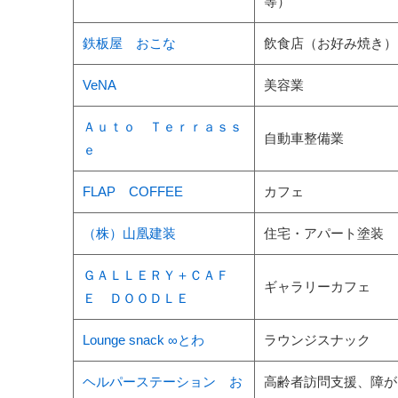
等）
鉄板屋 おこな
飲食店（お好み焼き）
VeNA
美容業
Ａｕｔｏ Ｔｅｒｒａｓｓ
自動車整備業
ｅ
FLAP COFFEE
カフェ
（株）山凰建装
住宅・アパート塗装
ＧＡＬＬＥＲＹ＋ＣＡＦ
ギャラリーカフェ
Ｅ ＤＯＯＤＬＥ
Lounge snack ∞とわ
ラウンジスナック
ヘルパーステーション お
高齢者訪問支援、障が