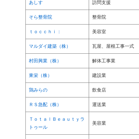
あしす
訪問支援
そら整骨院
整骨院
ｔｏｃｃｈｉ：
美容室
マルダイ建築（株）
瓦屋、屋根工事一式
村田興業（株）
解体工事業
東栄（株）
建設業
鶏みらの
飲食店
ＲＳ急配（株）
運送業
ＴｏｔａｌＢｅａｕｔｙラ
美容業
トゥール