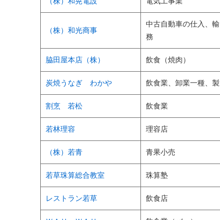
（株）和晃電設
電気工事業
中古自動車の仕入、輸
（株）和光商事
務
脇田屋本店（株）
飲食（焼肉）
炭焼うなぎ わかや
飲食業、卸業一種、製
割烹 若松
飲食業
若林理容
理容店
（株）若青
青果小売
若草珠算総合教室
珠算塾
レストラン若草
飲食店