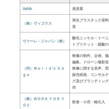
VeNA
美容業
再生プラスチック原料
（株）ヴィゴラス
造
酸化ニッケル・トーニ
ヴァーレ・ジャパン（株）
トブリケット・硫酸の
映像の制作、企画、撮
編集、ドローン撮影並
（同）Ｗｏｒｌｄ’ｓ Ｅｄ
映像に関する音声、照
ｇｅ
販売経路、コンサルテ
グ及びブランディング
供
（株）ＷＯＲＫ ＦＯＲ Ｙ
飲食・小売・輸出入
ＯＵ