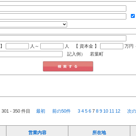
 】
人～
人
【 資本金 】
万円
記入例） 若葉町
 301 - 350 件目
最初
前の50件
3
4
5
6
7
8
9
10
11
12
次の
営業内容
所在地