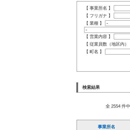
【 事業所名 】
【 フリガナ 】
【 業種 】
【 営業内容 】
【 従業員数（地区内）
【 町名 】
検索結果
全 2554 件中
事業所名