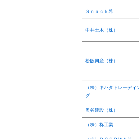
Ｓｎａｃｋ希
中井土木（株）
松阪興産（株）
（株）キハタトレーディ
グ
奥谷建設（株）
（株）柊工業