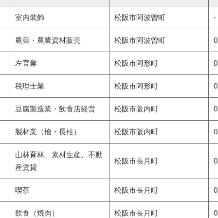
室内装飾
松阪市
阿波曽町
-
農薬・農業資材販売
松阪市
阿波曽町
0
左官業
松阪市
阿形町
0
税理士業
松阪市
阿形町
0
豆腐製造業・飲食店経営
松阪市
阪内町
0
製材業（檜・長柱）
松阪市
阪内町
0
山林育林、素材生産、不動
松阪市
長月町
0
産賃貸
喫茶
松阪市
長月町
0
飲食（焼肉）
松阪市
長月町
0