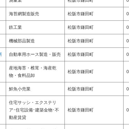
測量業
松阪市
鎌田町
0
海苔網製造販売
松阪市
鎌田町
0
鉄工業
松阪市
鎌田町
0
機械部品製造
松阪市
鎌田町
0
所
自動車用ホース製造・販売
松阪市
鎌田町
0
産地海苔・椎茸・海産乾
松阪市
鎌田町
0
物・食料品卸
鮮魚小売業
松阪市
鎌田町
0
住宅サッシ・エクステリ
ア･住宅設備･建築金物･不
松阪市
鎌田町
0
動産賃貸