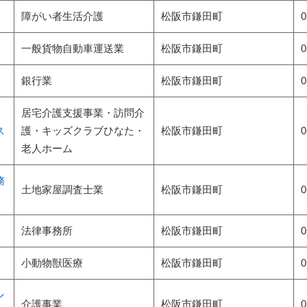
障がい者生活介護
松阪市
鎌田町
0
一般貨物自動車運送業
松阪市
鎌田町
0
銀行業
松阪市
鎌田町
0
居宅介護支援事業・訪問介
ス
護・キッズクラブひなた・
松阪市
鎌田町
0
老人ホーム
務
土地家屋調査士業
松阪市
鎌田町
0
法律事務所
松阪市
鎌田町
0
小動物獣医療
松阪市
鎌田町
0
ン
介護事業
松阪市
鎌田町
0