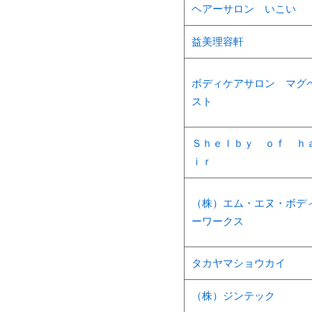
ヘアーサロン いこい
益美理容軒
ボディケアサロン マグ
スト
Ｓｈｅｌｂｙ ｏｆ ｈ
ｉｒ
（株）エム・エヌ・ボデ
ーワークス
タカヤマショウカイ
（株）ジンテック