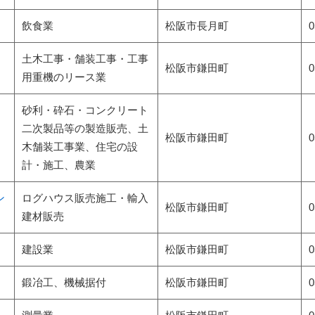
飲食業
松阪市
長月町
0
土木工事・舗装工事・工事
松阪市
鎌田町
0
用重機のリース業
砂利・砕石・コンクリート
二次製品等の製造販売、土
松阪市
鎌田町
0
木舗装工事業、住宅の設
計・施工、農業
ン
ログハウス販売施工・輸入
松阪市
鎌田町
0
建材販売
建設業
松阪市
鎌田町
0
鍛冶工、機械据付
松阪市
鎌田町
0