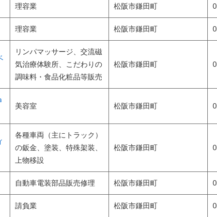
理容業
松阪市
鎌田町
0
理容業
松阪市
鎌田町
0
リンパマッサージ、交流磁
ベ
気治療体験所、こだわりの
松阪市
鎌田町
0
調味料・食品化粧品等販売
ａ
美容室
松阪市
鎌田町
0
各種車両（主にトラック）
ィ
の鈑金、塗装、特殊架装、
松阪市
鎌田町
0
上物移設
自動車電装部品販売修理
松阪市
鎌田町
0
請負業
松阪市
鎌田町
0