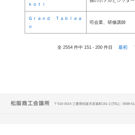
猫のホテルとシッター
ｋｏｔｉ
Ｇｒａｎｄ Ｔａｂｌｅａ
司会業、研修講師
ｕ
全 2554 件中 151 - 200 件目
最初
〒515-0014 三重県松阪市若葉町161-2 [TEL]：0598-51-781